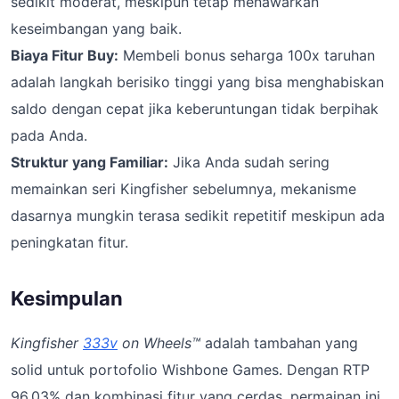
sedikit moderat, meskipun tetap menawarkan
keseimbangan yang baik.
Biaya Fitur Buy:
Membeli bonus seharga 100x taruhan
adalah langkah berisiko tinggi yang bisa menghabiskan
saldo dengan cepat jika keberuntungan tidak berpihak
pada Anda.
Struktur yang Familiar:
Jika Anda sudah sering
memainkan seri Kingfisher sebelumnya, mekanisme
dasarnya mungkin terasa sedikit repetitif meskipun ada
peningkatan fitur.
Kesimpulan
Kingfisher
333v
on Wheels™
adalah tambahan yang
solid untuk portofolio Wishbone Games. Dengan RTP
96,03% dan kombinasi fitur yang cerdas, permainan ini