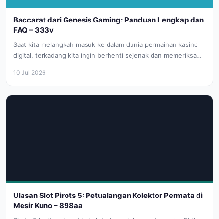
Baccarat dari Genesis Gaming: Panduan Lengkap dan
FAQ – 333v
Saat kita melangkah masuk ke dalam dunia permainan kasino
digital, terkadang kita ingin berhenti sejenak dan memeriksa
apa yang sebenarnya...
10 Jul 2026
Ulasan Slot Pirots 5: Petualangan Kolektor Permata di
Mesir Kuno – 898aa