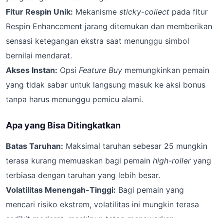
Fitur Respin Unik:
Mekanisme
sticky-collect
pada fitur
Respin Enhancement jarang ditemukan dan memberikan
sensasi ketegangan ekstra saat menunggu simbol
bernilai mendarat.
Akses Instan:
Opsi
Feature Buy
memungkinkan pemain
yang tidak sabar untuk langsung masuk ke aksi bonus
tanpa harus menunggu pemicu alami.
Apa yang Bisa Ditingkatkan
Batas Taruhan:
Maksimal taruhan sebesar 25 mungkin
terasa kurang memuaskan bagi pemain
high-roller
yang
terbiasa dengan taruhan yang lebih besar.
Volatilitas Menengah-Tinggi:
Bagi pemain yang
mencari risiko ekstrem, volatilitas ini mungkin terasa