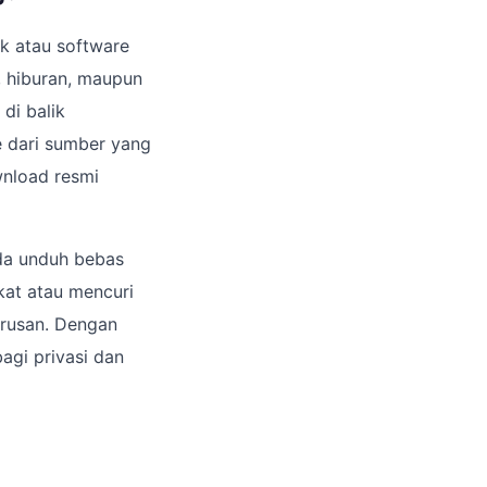
ak atau software
n, hiburan, maupun
di balik
e dari sumber yang
wnload resmi
da unduh bebas
kat atau mencuri
arusan. Dengan
agi privasi dan