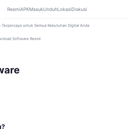
Resmi
APK
Masuk
Unduh
Lokasi
Diskusi
 Terpercaya untuk Semua Kebutuhan Digital Anda
wnload Software Resmi
ware
a
g?