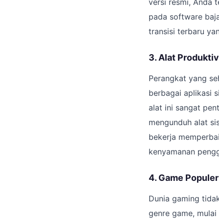
versi resmi, Anda t
pada software baj
transisi terbaru y
3. Alat Produkti
Perangkat yang se
berbagai aplikasi s
alat ini sangat pe
mengunduh alat si
bekerja memperbai
kenyamanan pengg
4. Game Populer 
Dunia gaming tidak
genre game, mulai 