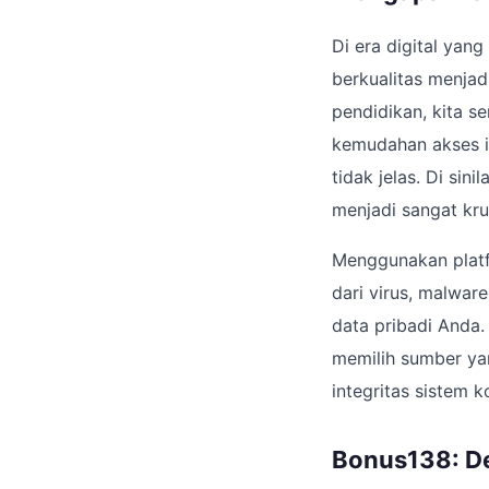
Di era digital yan
berkualitas menjad
pendidikan, kita s
kemudahan akses in
tidak jelas. Di sini
menjadi sangat kru
Menggunakan platf
dari virus, malwar
data pribadi Anda.
memilih sumber yan
integritas sistem
Bonus138: De