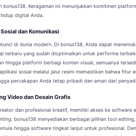
orm bonus138. Keragaman ini menunjukkan komitmen platfo
hidup digital Anda.
a Sosial dan Komunikasi
 kunci di dunia modern. Di bonus138, Anda dapat menemuk
ial terbaru yang sudah dioptimalkan untuk performa terbaik.
tan hingga platform berbagi konten visual, semuanya tersed
plikasi sosial melalui jalur resmi memastikan bahwa fitur 
ingga percakapan Anda tetap pribadi dan aman dari penyad
ing Video dan Desain Grafis
reator dan profesional kreatif, memiliki akses ke software 
enting. bonus138 menyediakan berbagai pilihan tool editing,
emula hingga software tingkat lanjut untuk profesional. 