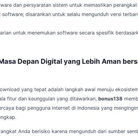
ftware dan persyaratan sistem untuk memastikan perangkat
si software; disarankan untuk selalu mengunduh versi terbar
carian untuk menemukan software secara spesifik berdasar
Masa Depan Digital yang Lebih Aman ber
download yang tepat adalah langkah awal menuju ekosistem
la fitur dan keunggulan yang ditawarkan,
bonus138
membu
ercaya bagi pengguna internet di Indonesia yang mengingi
engkap.
rangkat Anda berisiko karena mengunduh dari sumber sem