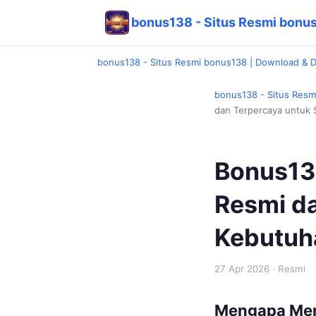
bonus138 - Situs Resmi bonus
bonus138 - Situs Resmi bonus138 | Download & Da
bonus138 - Situs Resm
dan Terpercaya untuk 
Bonus13
Resmi d
Kebutuha
27 Apr 2026
· Resmi
Mengapa Memi