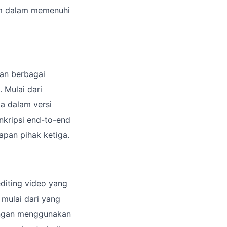
rm dalam memenuhi
an berbagai
 Mulai dari
ia dalam versi
enkripsi end-to-end
apan pihak ketiga.
editing video yang
 mulai dari yang
Dengan menggunakan