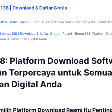
138 | Download & Daftar Gratis
ftar Gratis
›
Resmi
›
Bonus138: Platform Download Software Resmi dan
i bonus138 | Download & Daftar Gratis
›
Resmi
›
Bonus138: Platform Do
Semua Kebutuhan Digital Anda
8: Platform Download Soft
an Terpercaya untuk Semu
n Digital Anda
lih Platform Download Resmi Itu Pentin