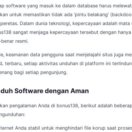
iap software yang masuk ke dalam database harus melewati
kukan untuk memastikan tidak ada ‘pintu belakang’ (backdoo
peretas. Dalam dunia teknologi, kepercayaan adalah mata 
us138 sangat menjaga kepercayaan tersebut dengan hany
-benar resmi.
le, keamanan data pengguna saat menjelajahi situs juga menj
 terbaru, setiap aktivitas unduhan di platform ini terlindu
enang bagi setiap pengunjung.
duh Software dengan Aman
an pengalaman Anda di bonus138, berikut adalah beberap
engunduhan:
nternet Anda stabil untuk menghindari file korup saat pros